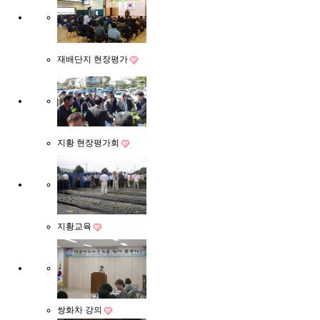
517142-51-013245
칠보농협옹동제약
재배단지 현장평가
지황 현장평가회
지황교육
쌍화차 강의