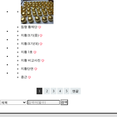
침향 황제단
지황크기(중)
지황크기(대)
지황 1호
지황 비교사진
지황단면
종근
1
2
3
4
5
맨끝