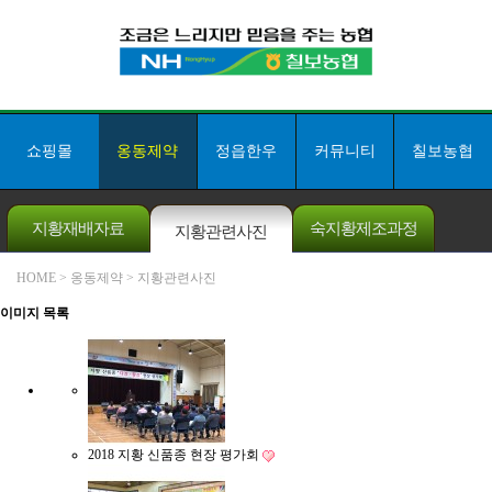
쇼핑몰
옹동제약
정읍한우
커뮤니티
칠보농협
지황재배자료
숙지황제조과정
지황관련사진
HOME
> 옹동제약 > 지황관련사진
이미지 목록
쇼핑몰 고객센터
063-532-8011
칠보농협 본점
063-534-3007
5만원이상 구매시
무료배송!
2018 지황 신품종 현장 평가회
입금계좌안내
[ 농협 ]