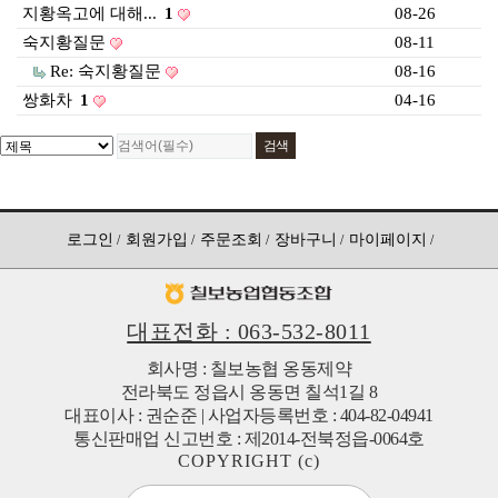
지황옥고에 대해...
1
08-26
517142-51-013245
칠보농협옹동제약
숙지황질문
08-11
Re: 숙지황질문
08-16
쌍화차
1
04-16
로그인
회원가입
주문조회
장바구니
마이페이지
대표전화 : 063-532-8011
회사명 : 칠보농협 옹동제약
전라북도 정읍시 옹동면 칠석1길 8
대표이사 : 권순준 | 사업자등록번호 : 404-82-04941
통신판매업 신고번호 : 제2014-전북정읍-0064호
COPYRIGHT (c)