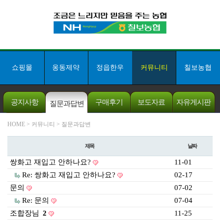
쇼핑몰
옹동제약
정읍한우
커뮤니티
칠보농협
공지사항
구매후기
보도자료
자유게시판
질문과답변
개인채무자보
HOME
> 커뮤니티 > 질문과답변
호법
제목
날짜
쇼핑몰 고객센터
063-532-8011
쌍화고 재입고 안하나요?
11-01
칠보농협 본점
063-534-3007
Re: 쌍화고 재입고 안하나요?
02-17
문의
07-02
5만원이상 구매시
무료배송!
Re: 문의
07-04
입금계좌안내
조합장님
2
11-25
[ 농협 ]