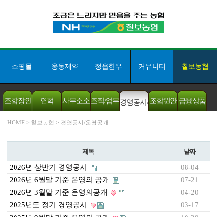
쇼핑몰
옹동제약
정읍한우
커뮤니티
칠보농협
조합장인
연혁
사무소소
조직/업무
조합원안
금융상품
경영공시/
사
개
분장
내
안내
HOME
> 칠보농협 > 경영공시/운영공개
운영공개
제목
날짜
2026년 상반기 경영공시
08-04
2026년 6월말 기준 운영의 공개
07-21
2026년 3월말 기준 운영의공개
04-20
2025년도 정기 경영공시
03-17